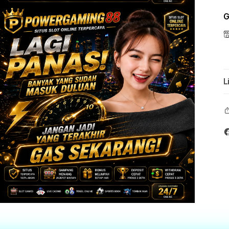
Open
G
media
7
in
modal
L
Open
media
9