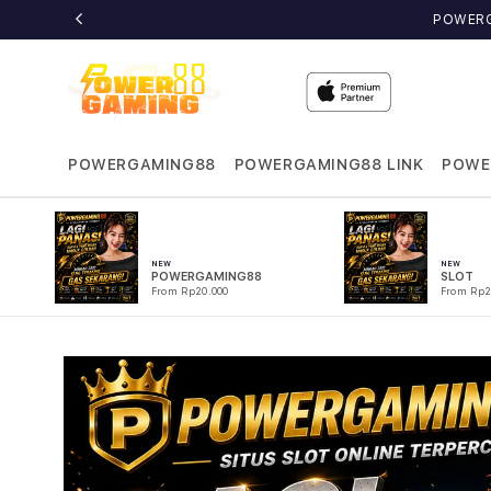
POWERGA
POWERGAMING88
POWERGAMING88 LINK
POWE
NEW
NEW
POWERGAMING88
SLOT
From Rp20.000
From Rp2
Skip to
product
information