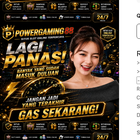
Q
Open
media
5
in
modal
R
>
>
R
C
S
D
S
S