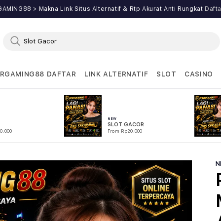
MING88 > Makna Link Situs Alternatif & Rtp Akurat Anti Rungkat
Dafta
RGAMING88 DAFTAR
LINK ALTERNATIF
SLOT
CASINO
NEW
SLOT GACOR
0.000
From Rp20.000
N