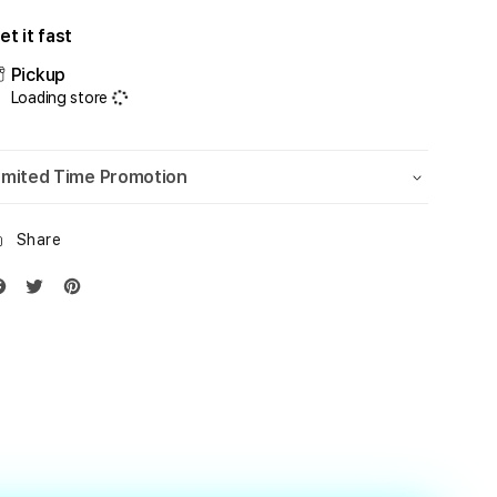
et it fast
Pickup
Loading store
imited Time Promotion
Share